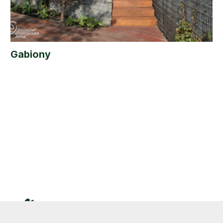
Gabiony
Zahradní Architektura Kurz s.r.o.
K Holému vrchu 1091